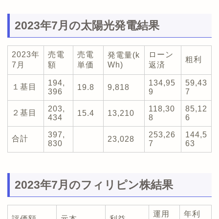
2023年7月の太陽光発電結果
2023年
売電
売電
ローン
発電量(k
粗利
7月
額
単価
Wh)
返済
194,
134,95
59,43
１基目
19.8
9,818
396
9
7
203,
118,30
85,12
２基目
15.4
13,210
434
8
6
397,
253,26
144,5
合計
23,028
830
7
63
2023年7月のフィリピン株結果
運用
年利
評価額
元本
利益