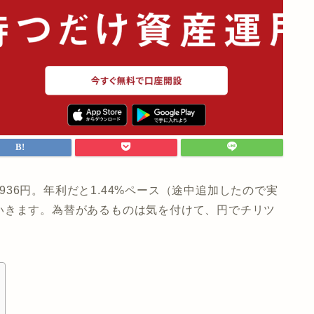
,936円。年利だと1.44%ペース（途中追加したので実
いきます。為替があるものは気を付けて、円でチリツ