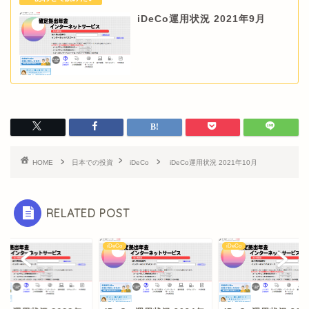
iDeCo運用状況 2021年9月
HOME
日本での投資
iDeCo
iDeCo運用状況 2021年10月
RELATED POST
o
iDeCo
iDeCo