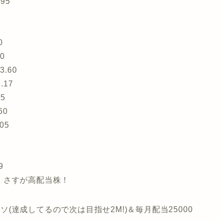
95
0
0
.60
.17
5
60
05
9
。さすが高配当株！
ペソ(達成してるので次は目指せ2M!)＆毎月配当25000