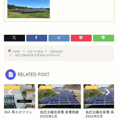
HOME
日本での投資
太陽光投資
低圧太陽光発電 発電実績 2022年10月
RELATED POST
シャルレンディング
太陽光投資
太陽光投資
LMINA 再エネファン
低圧太陽光発電 発電実績
低圧太陽光発電 発電
１号
2025年1月
2022年2月