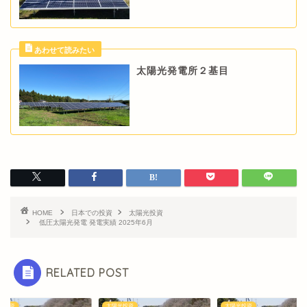
太陽光発電所２基目
HOME
日本での投資
太陽光投資
低圧太陽光発電 発電実績 2025年6月
RELATED POST
光投資
太陽光投資
太陽光投資