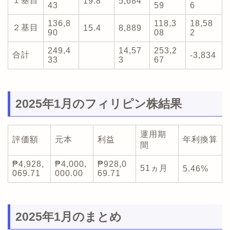
１基目
19.8
5,684
43
59
6
136,8
118,3
18,58
２基目
15.4
8,889
90
08
2
249,4
14,57
253,2
合計
-3,834
33
3
67
2025年1月のフィリピン株結果
運用期
評価額
元本
利益
年利換算
間
₱4,928,
₱4,000,
₱928,0
51ヵ月
5.46%
069.71
000.00
69.71
2025年1月のまとめ