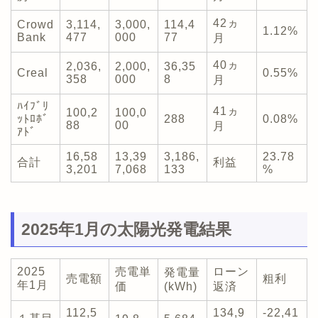
42ヵ
Crowd
3,114,
3,000,
114,4
1.12%
Bank
477
000
77
月
40ヵ
2,036,
2,000,
36,35
Creal
0.55%
358
000
8
月
ﾊｲﾌﾞﾘ
41ヵ
100,2
100,0
ｯﾄﾛﾎﾞ
288
0.08%
88
00
月
ｱﾄﾞ
16,58
13,39
3,186,
23.78
合計
利益
3,201
7,068
133
%
2025年1月の太陽光発電結果
2025
売電単
ローン
発電量
売電額
粗利
年1月
価
(kWh)
返済
112,5
134,9
-22,41