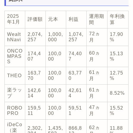
2025
運用期
年利換
評価額
元本
利益
年1月
間
算
72ヵ
Wealt
2,074,
1,000,
1,074,
17.90
hNavi
257
000
257
%
月
ONCO
60ヵ
174,4
100,0
74,40
15.13
MPAS
07
00
7
%
月
S
61ヵ
163,7
100,0
63,77
12.75
THEO
70
00
0
%
月
楽ラッ
61ヵ
142,6
100,0
42,61
8.52%
14
00
4
プ
月
47ヵ
ROBO
159,5
100,0
59,51
15.52
PRO
11
00
1
%
月
iDeCo
62ヵ
2,302,
1,435,
866,8
11.88
（楽