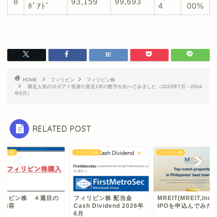
8
93,159
99,693
ﾎﾞｱﾄﾞ
4
00%
HOME
フィリピン
フィリピン株
最近人気のロボアド投資の直近1年の数字を比べてみました（2023年7月～2024
年6月）
RELATED POST
リピン株
フィリピン株
フィリピン株
ィリピン株 ４週目の
フィリピン株 配当金
MREIT(MREIT,Inc.
入内容
Cash Dividend 2026年
IPOを申込んでみた
6月