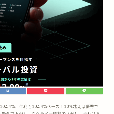
.54%。年利も10.54%ペース！10%越えは優秀で
め懸念で下がり、ウクライナ情勢でさがり、流れはあ