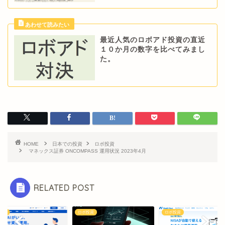
最近人気のロボアド投資の直近
１０か月の数字を比べてみまし
た。
HOME
日本での投資
ロボ投資
マネックス証券 ONCOMPASS 運用状況 2023年4月
RELATED POST
投資
ロボ投資
ロボ投資