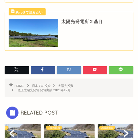
太陽光発電所２基目
HOME
日本での投資
太陽光投資
低圧太陽光発電 発電実績 2023年12月
RELATED POST
光投資
太陽光投資
太陽光投資