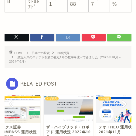
8
ｯﾄﾛﾎﾞ
1
88
7
%
ｱﾄﾞ
HOME
日本での投資
ロボ投資
最近人気のロボアド投資の直近1年の数字を比べてみました（2023年10月～
2024年9月）
RELATED POST
投資
ロボ投資
ロボ投資
ネックス証券
ザ・ハイブリッド・ロボ
テオ THEO 運用状況
COMPASS 運用状況
アド 運用状況 2022年10
2021年11月