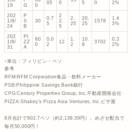
05
0
5
0
2%
19
G
0
202
P
2
0.7
2.
20.
1.4
1/8/
S
30
2.
1578
5
25
25
3%
24
B
5
202
PI
60
0.0
1.
10.
0.3
1/8/
ZZ
12
3702
0
2
2
8
2%
31
A
↑単位：フィリピン・ペソ
参考
RFM:RFM Corporation食品・飲料メーカー
PSB:Philippine Savings Bank銀行
CPG:Century Properties Group, Inc.不動産開発会社
PIZZA:Shakey’s Pizza Asia Ventures, Inc.ピザ屋
8月合計で902.7ペソ（約2,139.39円）。めざせ配当で
毎月50,000円！