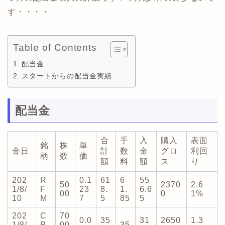
す・・・・
Table of Contents
配当金
スタートからの配当金実績
配当金
合
手
入
購入
表面
銘
株
単
金日
計
数
金
グロ
利回
柄
数
価
額
料
額
ス
り
202
R
0.1
61
6
55
50
2370
2.6
1/8/
F
23
8.
1.
6.6
00
0
1%
10
M
7
5
85
5
202
C
70
0.0
35
31
2650
1.3
1/8/
P
00
35